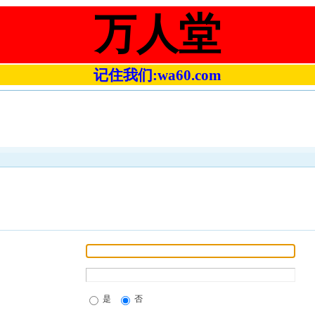
万人堂
记住我们:wa60.com
是
否