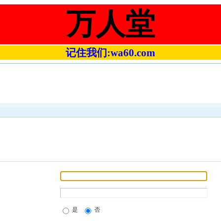
万人堂
记住我们:wa60.com
是
否